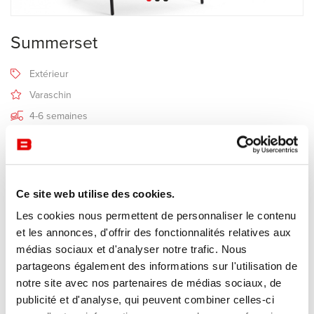
Summerset
Extérieur
Varaschin
4-6 semaines
Recevoir une offre de prix
Ce site web utilise des cookies.
Description
Les cookies nous permettent de personnaliser le contenu
et les annonces, d'offrir des fonctionnalités relatives aux
médias sociaux et d'analyser notre trafic. Nous
Summer set
est un fauteuil d’extérieur, idéal pour s’assoir et
partageons également des informations sur l'utilisation de
déjeuner tranquillement au soleil.
notre site avec nos partenaires de médias sociaux, de
Structure en acier peint et verni avec un revêtement protecteur
publicité et d'analyse, qui peuvent combiner celles-ci
C5M (ce qui le rend adapté à l'utilisation dans les zones maritimes).