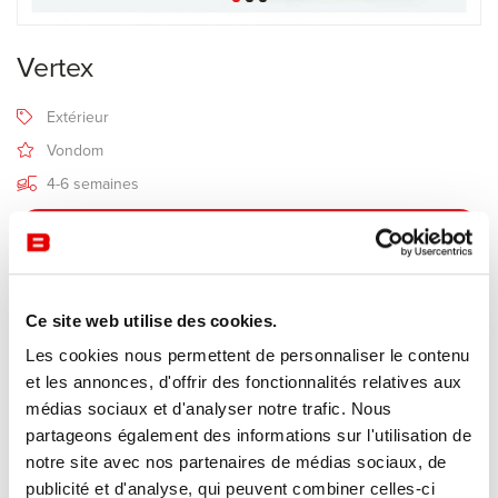
Vertex
Extérieur
Vondom
4-6 semaines
Recevoir une offre de prix
Ce site web utilise des cookies.
Description
Les cookies nous permettent de personnaliser le contenu
et les annonces, d'offrir des fonctionnalités relatives aux
Vertex
est une pièce au design innovant et ultra contemporain.
médias sociaux et d'analyser notre trafic. Nous
La collection Vertex se compose d'un ensemble de tables, de
partageons également des informations sur l'utilisation de
tabourets et de chaises.
notre site avec nos partenaires de médias sociaux, de
Vertex semble créée à partir bloc d’où un sculpteur extrait une
publicité et d'analyse, qui peuvent combiner celles-ci