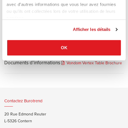
pièce aux multiples facettes.
avec d'autres informations que vous leur avez fournies
Les pièces sont réalisées selon la technique de roto-moulage ; la
ou qu'ils ont collectées lors de votre utilisation de leurs
caractéristique principale de ce processus est que le matériau est
services.
100% recyclable et peut permettre une infinité de possibilités de
Afficher les détails
formes.
OK
Documents d’informations
Vondom Vertex Table Brochure
Contactez Burotrend
20 Rue Edmond Reuter
L-5326 Contern