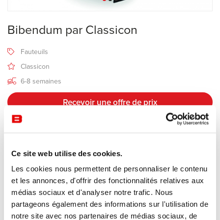
Bibendum par Classicon
Fauteuils
Classicon
6-8 semaines
Recevoir une offre de prix
Description
Ce site web utilise des cookies.
Les cookies nous permettent de personnaliser le contenu
Eileen Gray a nommé son fauteuil
Bibendum
car il rappelle les
et les annonces, d'offrir des fonctionnalités relatives aux
formes « du bonhomme Michelin ».
médias sociaux et d'analyser notre trafic. Nous
Il est composé d'une structure en tube d'acier chromé ou laqué
partageons également des informations sur l'utilisation de
noir en forme de « U » et d'une assise confortable, rembourrée de
notre site avec nos partenaires de médias sociaux, de