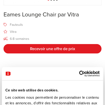
Eames Lounge Chair par Vitra
Fauteuils
Vitra
6-8 semaines
Recevoir une offre de prix
Description
Fabricant Vitra
Ce site web utilise des cookies.
Design Charles & Ray Eames
Les cookies nous permettent de personnaliser le contenu
Charles et Ray Eames ont conçu le Lounge Chair dans les années
et les annonces, d'offrir des fonctionnalités relatives aux