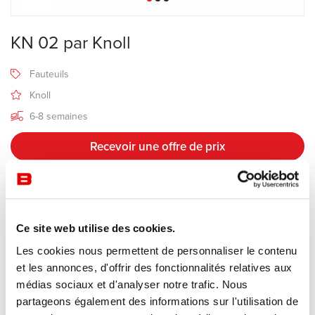
KN 02 par Knoll
Fauteuils
Knoll
6-8 semaines
Recevoir une offre de prix
Description
Ce site web utilise des cookies.
Les cookies nous permettent de personnaliser le contenu
Fabricant Knoll
et les annonces, d'offrir des fonctionnalités relatives aux
Design Piero Lissoni
médias sociaux et d'analyser notre trafic. Nous
partageons également des informations sur l'utilisation de
KN02 est caractérisé par un mécanisme manuel pratique intégré à