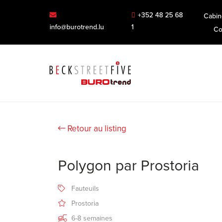
+352 48 25 68
Cabin
info@burotrend.lu
1
Co
Retour au listing
Polygon par Prostoria
Fauteuils
Prostoria
6-8 semaines