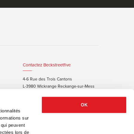
Contactez Beckstreetfive
4-6 Rue des Trois Cantons
L-3980 Wickrange Reckange-sur-Mess
T:
+352 48 25 68 55
E:
info@beckstreet.lu
OK
ionnalités
formations sur
, qui peuvent
lectées lors de