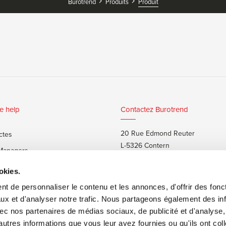
Burotrend
Produits
Produit
e help
Contactez Burotrend
20 Rue Edmond Reuter
ctes
L-5326 Contern
 Managers
T:
+352 48 25 68 1
 privés
okies.
E:
info@burotrend.lu
t de personnaliser le contenu et les annonces, d'offrir des fonct
ux et d'analyser notre trafic. Nous partageons également des in
 avec nos partenaires de médias sociaux, de publicité et d'analyse
autres informations que vous leur avez fournies ou qu'ils ont col