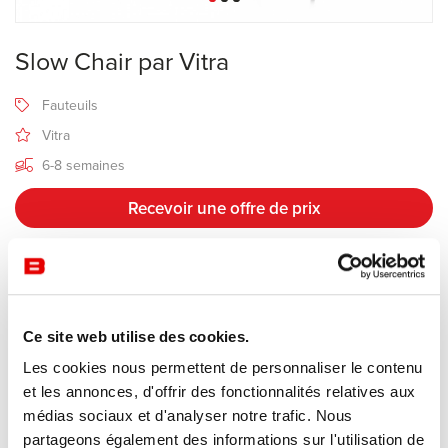
Slow Chair par Vitra
Fauteuils
Vitra
6-8 semaines
Recevoir une offre de prix
Description
Ce site web utilise des cookies.
Pour leur
Slow chair
, Ronan et Erwan Bouroullec utilisent un textile
Les cookies nous permettent de personnaliser le contenu
extrêmement résistant tricoté sur mesure, qui est enfilé comme un
et les annonces, d'offrir des fonctionnalités relatives aux
bas sur la structure du fauteuil et qui épouse parfaitement ses
médias sociaux et d'analyser notre trafic. Nous
formes. Ce revêtement en jersey donne au Slow Chair un confort
partageons également des informations sur l'utilisation de