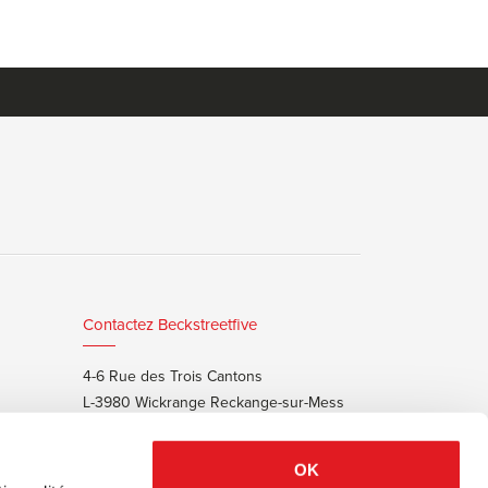
Contactez Beckstreetfive
4-6 Rue des Trois Cantons
L-3980 Wickrange Reckange-sur-Mess
T:
+352 48 25 68 55
E:
info@beckstreet.lu
OK