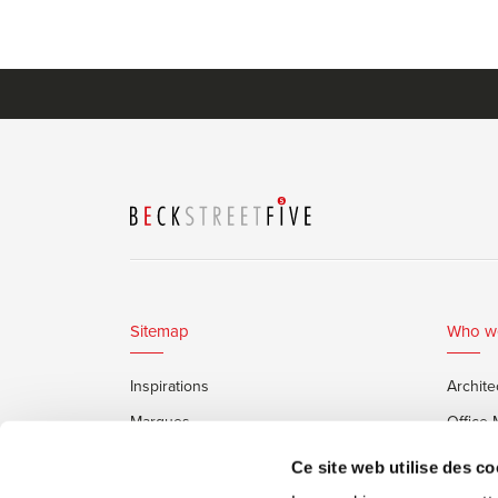
Sitemap
Who w
Inspirations
Archite
Marques
Office
Services
Clients
Ce site web utilise des co
Cabines Insonorisées Framery