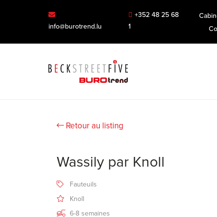
+352 48 25 68
Cabin
info@burotrend.lu
1
Co
Retour au listing
Wassily par Knoll
Fauteuils
Knoll
6-8 semaines