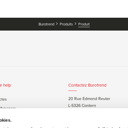
Burotrend
Produits
Produit
e help
Contactez Burotrend
20 Rue Edmond Reuter
ctes
L-5326 Contern
 Managers
T:
+352 48 25 68 1
 privés
okies.
E:
info@burotrend.lu