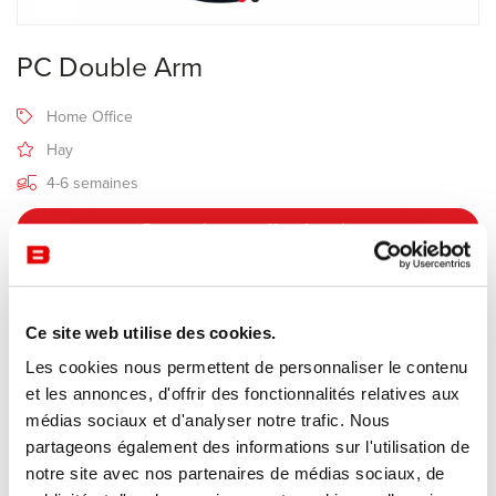
PC Double Arm
Home Office
Hay
4-6 semaines
Recevoir une offre de prix
Description
Ce site web utilise des cookies.
Les cookies nous permettent de personnaliser le contenu
et les annonces, d'offrir des fonctionnalités relatives aux
Fabricant Hay
médias sociaux et d'analyser notre trafic. Nous
Design Pierre Charpin
partageons également des informations sur l'utilisation de
notre site avec nos partenaires de médias sociaux, de
La lampe a un design très fonctionnel avec une tête en