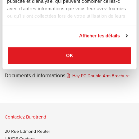
publicité et d'analyse, qui peuvent combiner celles-ci
polycarbonate, des bras en aluminium et une base en ABS, avec
avec d'autres informations que vous leur avez fournies
des ressorts à gaz dissimulés qui permettent aux bras et à la tête
ou qu'ils ont collectées lors de votre utilisation de leurs
de maintenir leur position partout où ils sont déplacés.
services.
Un gradateur tactile intégré permet de contrôler le niveau de
luminosité.
Afficher les détails
Source Led
OK
Documents d’informations
Hay PC Double Arm Brochure
Contactez Burotrend
20 Rue Edmond Reuter
L-5326 Contern