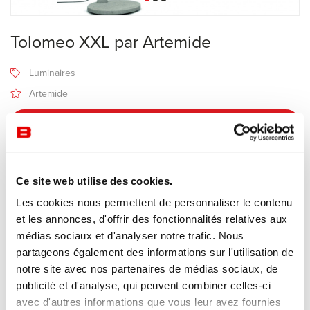
Tolomeo XXL par Artemide
Luminaires
Artemide
Recevoir une offre de prix
Description
Ce site web utilise des cookies.
Les cookies nous permettent de personnaliser le contenu
et les annonces, d'offrir des fonctionnalités relatives aux
Fabricant Artemide
médias sociaux et d'analyser notre trafic. Nous
Design Michele de Lucchi & Giancarlo Fassina
partageons également des informations sur l'utilisation de
notre site avec nos partenaires de médias sociaux, de
La Tolomeo XXL est proposée sur base ou sur support fixe.
publicité et d'analyse, qui peuvent combiner celles-ci
Matériaux : base ou pivot fixe en béton coloré dans la masse,
avec d'autres informations que vous leur avez fournies