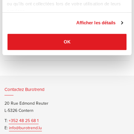
structure à bras articulé en aluminium poli, tête en aluminium peint,
ou qu'ils ont collectées lors de votre utilisation de leurs
diffuseur en termoplastique opalin, articulations en aluminium
services.
brillant.
Afficher les détails
OK
Documents d’informations
Artemide Tolomeo XXL Brochure
Contactez Burotrend
20 Rue Edmond Reuter
L-5326 Contern
T:
+352 48 25 68 1
E:
info@burotrend.lu