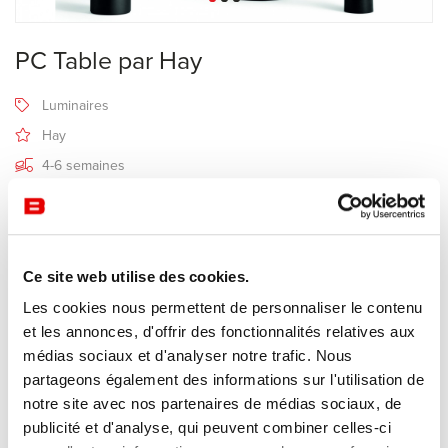
PC Table par Hay
Luminaires
Hay
4-6 semaines
Recevoir une offre de prix
Ce site web utilise des cookies.
Description
Les cookies nous permettent de personnaliser le contenu
et les annonces, d'offrir des fonctionnalités relatives aux
médias sociaux et d'analyser notre trafic. Nous
Les lampes
PC
sont construites en aluminium anodisé. La source
partageons également des informations sur l'utilisation de
de lumière est masquée par un diffuseur amovible en
notre site avec nos partenaires de médias sociaux, de
polycarbonate moulé, créant à la fois un effet directionnel doux à la
publicité et d'analyse, qui peuvent combiner celles-ci
lumière et déterminant la forme même de la lampe.