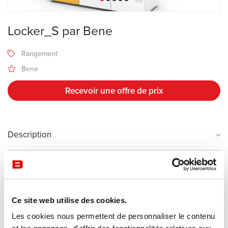
Locker_S par Bene
Rangement
Bene
Recevoir une offre de prix
Description
Fabricant Bene
Les LOCKER_S fabriqués par Bene garantissent l‘ordre au bureau:
Ce site web utilise des cookies.
Ils peuvent être utilisés pour ranger et sécuriser des documents et
Les cookies nous permettent de personnaliser le contenu
des effets personnels. Des meubles à une et deux rangées ainsi