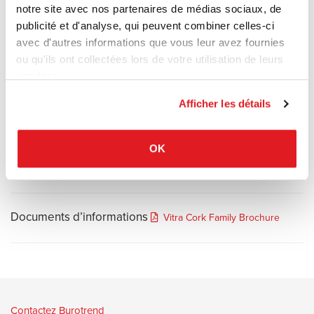
notre site avec nos partenaires de médias sociaux, de
La grande particularité de la Cork Family réside dans son matériau
publicité et d'analyse, qui peuvent combiner celles-ci
de fabrication : le liège naturel.
avec d'autres informations que vous leur avez fournies
Éco-responsable : Le liège est une ressource renouvelable, légère
ou qu'ils ont collectées lors de votre utilisation de leurs
et durable.
services.
Texture et toucher : Contrairement au plastique ou au métal, le
liège offre une texture agréable, douce et chaleureuse au toucher.
Afficher les détails
Résistance : C'est un matériau naturellement robuste, résistant à
l'eau et doté de propriétés isolantes.
OK
Documents d’informations
Vitra Cork Family Brochure
Contactez Burotrend