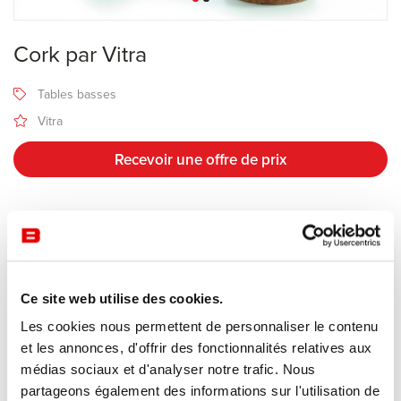
Cork par Vitra
Tables basses
Vitra
Recevoir une offre de prix
Description
Dessinée par le designer britannique Jasper Morrison en 2004, la
Ce site web utilise des cookies.
collection
Cork
Family est devenue une véritable icône du design
Les cookies nous permettent de personnaliser le contenu
contemporain. Éditée par la célèbre maison suisse Vitra, cette série
et les annonces, d'offrir des fonctionnalités relatives aux
de petits meubles démontre qu'un objet peut être à la fois
médias sociaux et d'analyser notre trafic. Nous
extrêmement simple, fonctionnel et doté d'une forte personnalité.
partageons également des informations sur l'utilisation de