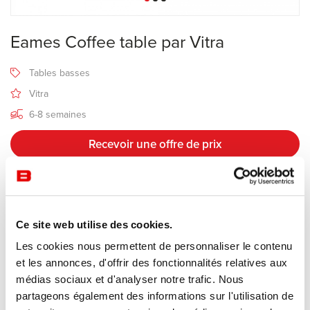
Eames Coffee table par Vitra
Tables basses
Vitra
6-8 semaines
Recevoir une offre de prix
Description
Ce site web utilise des cookies.
Les cookies nous permettent de personnaliser le contenu
La table basse
Eames Coffee table
créée en 1949 par Charles et
et les annonces, d'offrir des fonctionnalités relatives aux
Ray Eames a été conçue comme pièce unique pour leur propre
médias sociaux et d'analyser notre trafic. Nous
résidence, la légendaire Eames House à Pacific Palisades près de
partageons également des informations sur l'utilisation de
Los Angeles. Depuis, la table continue à marquer de son empreinte