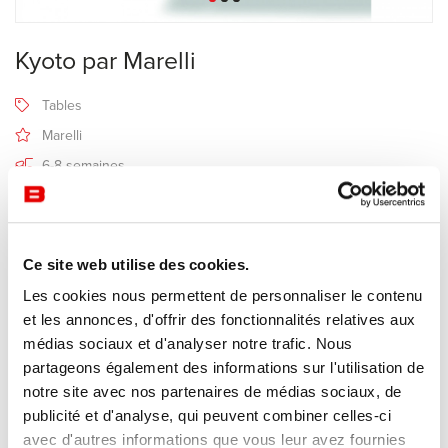
Kyoto par Marelli
Tables
Marelli
6-8 semaines
Recevoir une offre de prix
Ce site web utilise des cookies.
Description
Les cookies nous permettent de personnaliser le contenu
et les annonces, d'offrir des fonctionnalités relatives aux
médias sociaux et d'analyser notre trafic. Nous
Fabricant Marelli
partageons également des informations sur l'utilisation de
Design Marco Cattaneo
notre site avec nos partenaires de médias sociaux, de
publicité et d'analyse, qui peuvent combiner celles-ci
Kyoto marque par son élégance et ses lignes pures.
avec d'autres informations que vous leur avez fournies