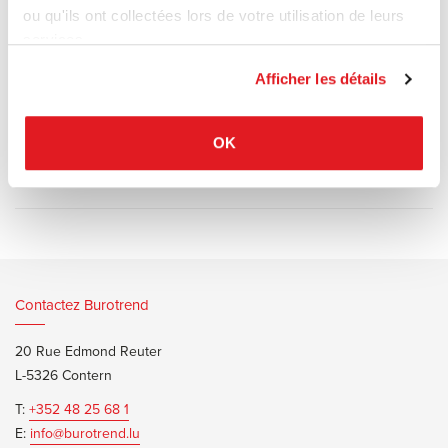
Le design épuré combine un plateau en marbre, en bois, en verre
ou qu'ils ont collectées lors de votre utilisation de leurs
ou en placage avec une structure en métal disponible dans un
services.
grand choix de finitions.
Afficher les détails
OK
Documents d’informations
Marelli Kyoto Brochure
Contactez Burotrend
20 Rue Edmond Reuter
L-5326 Contern
T:
+352 48 25 68 1
E:
info@burotrend.lu