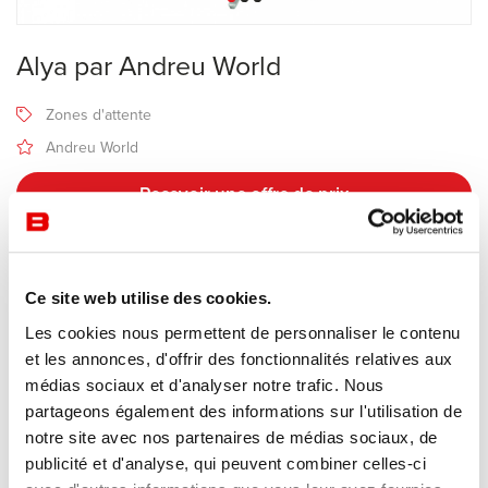
Alya par Andreu World
Zones d'attente
Andreu World
Recevoir une offre de prix
Description
Ce site web utilise des cookies.
Les cookies nous permettent de personnaliser le contenu
et les annonces, d'offrir des fonctionnalités relatives aux
La collection
Alya
d'Andreu World : L’élégance enveloppante et le
médias sociaux et d'analyser notre trafic. Nous
confort sur mesure.
partageons également des informations sur l'utilisation de
notre site avec nos partenaires de médias sociaux, de
Conçue par le célèbre designer Lievore Altherr Molina, la collection
publicité et d'analyse, qui peuvent combiner celles-ci
de sièges Alya incarne l'équilibre parfait entre le minimalisme