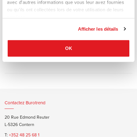
avec d'autres informations que vous leur avez fournies
ou qu'ils ont collectées lors de votre utilisation de leurs
Modèle d'exposition
services.
Poufs non compris
Afficher les détails
Prix tarif : 5.299,15 € ttc
Prix remisé : 1.990 € ttc
OK
Contactez Burotrend
20 Rue Edmond Reuter
L-5326 Contern
T:
+352 48 25 68 1