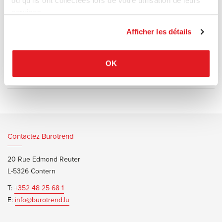
ou qu'ils ont collectées lors de votre utilisation de leurs
relaxant.
services.
Piètement en chêne vernis mat ou aluminium brossé.
Afficher les détails
OK
Documents d’informations
Fritz Hansen Ro Brochure
Contactez Burotrend
20 Rue Edmond Reuter
L-5326 Contern
T:
+352 48 25 68 1
E:
info@burotrend.lu