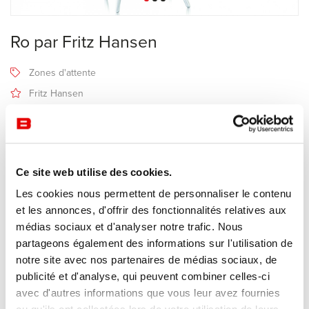
Ro par Fritz Hansen
Zones d'attente
Fritz Hansen
Recevoir une offre de prix
Ce site web utilise des cookies.
Description
Les cookies nous permettent de personnaliser le contenu
et les annonces, d'offrir des fonctionnalités relatives aux
médias sociaux et d'analyser notre trafic. Nous
Ro
signifie silence en danois.
partageons également des informations sur l'utilisation de
Ce fauteuil de Fritz Hansen vient à l´origine du souhait de créer un
notre site avec nos partenaires de médias sociaux, de
meuble qui
publicité et d'analyse, qui peuvent combiner celles-ci
nous permet de faire une pause dans notre vie.
avec d'autres informations que vous leur avez fournies
Ro est un fauteuil enveloppant très ergonomique, confortable et