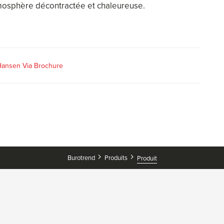
mosphère décontractée et chaleureuse.
 Hansen Via Brochure
Burotrend
Produits
Produit