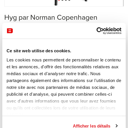
Hyg par Norman Copenhagen
Zones d'attente
Norman Copenhagen
Recevoir une offre de prix
Ce site web utilise des cookies.
Les cookies nous permettent de personnaliser le contenu
et les annonces, d'offrir des fonctionnalités relatives aux
médias sociaux et d'analyser notre trafic. Nous
Description
partageons également des informations sur l'utilisation de
notre site avec nos partenaires de médias sociaux, de
publicité et d'analyse, qui peuvent combiner celles-ci
Avec
Hyg
, Simon Legald a conçu une gamme exclusive, dans
avec d'autres informations que vous leur avez fournies
laquelle des lignes douces et des contours enveloppants créent
ou qu'ils ont collectées lors de votre utilisation de leurs
un espace douillet et agréable. Hyg est faite pour le hygge. La
services.
série est comme une étreinte chaleureuse et sincère de la forme.
Afficher les détails