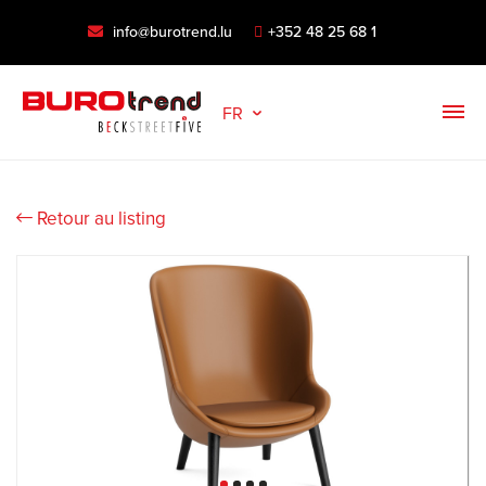
info@burotrend.lu
+352 48 25 68 1
FR
Retour au listing