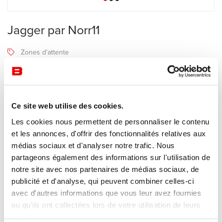
Jagger par Norr11
Zones d'attente
Norr11
Recevoir une offre de prix
Ce site web utilise des cookies.
Les cookies nous permettent de personnaliser le contenu
Description
et les annonces, d'offrir des fonctionnalités relatives aux
médias sociaux et d'analyser notre trafic. Nous
partageons également des informations sur l'utilisation de
Disponible en version canapé de salon et canapé de salle à
notre site avec nos partenaires de médias sociaux, de
manger,
Jagger
de Norr11 affiche des contours arrondis audacieux
publicité et d'analyse, qui peuvent combiner celles-ci
qui s'inspirent des formes expressives des canapés des années
avec d'autres informations que vous leur avez fournies
70. Composé de segments, Jagger encourage la créativité dans la
ou qu'ils ont collectées lors de votre utilisation de leurs
conception et l'agencement, offrant la flexibilité nécessaire pour
services.