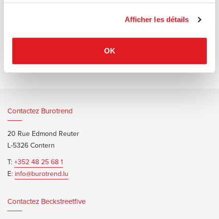
services.
Afficher les détails
Documents d’informations
Line bench Borchure
OK
Contactez Burotrend
20 Rue Edmond Reuter
L-5326 Contern
T:
+352 48 25 68 1
E:
info@burotrend.lu
Contactez Beckstreetfive