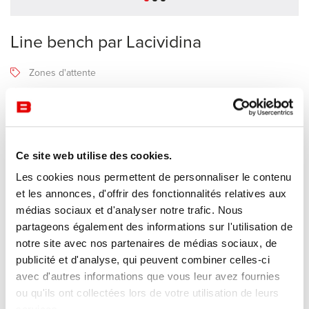
Line bench par Lacividina
Zones d'attente
Lacividina
Recevoir une offre de prix
Ce site web utilise des cookies.
Les cookies nous permettent de personnaliser le contenu
Description
et les annonces, d'offrir des fonctionnalités relatives aux
médias sociaux et d'analyser notre trafic. Nous
partageons également des informations sur l'utilisation de
Siège d'appoint ou table basse ? Le
Line Bench
refuse de choisir.
notre site avec nos partenaires de médias sociaux, de
Ce module à la simplicité étudiée offre une réponse flexible et
publicité et d'analyse, qui peuvent combiner celles-ci
sophistiquée aux nouveaux modes de vie. Une solution
avec d'autres informations que vous leur avez fournies
d'aménagement originale qui s'adapte avec élégance à tous les
ou qu'ils ont collectées lors de votre utilisation de leurs
environnements, privés comme collectifs.