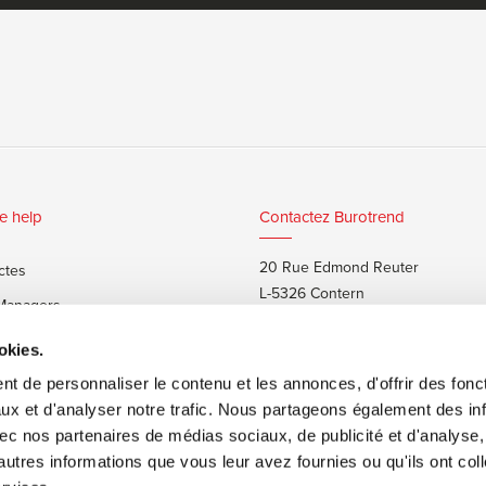
e help
Contactez Burotrend
20 Rue Edmond Reuter
ctes
L-5326 Contern
 Managers
T:
+352 48 25 68 1
 privés
okies.
E:
info@burotrend.lu
t de personnaliser le contenu et les annonces, d'offrir des fonct
ux et d'analyser notre trafic. Nous partageons également des in
 avec nos partenaires de médias sociaux, de publicité et d'analyse
autres informations que vous leur avez fournies ou qu'ils ont col