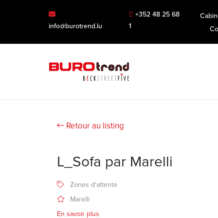
+352 48 25 68
Cabin
info@burotrend.lu
1
Co
Retour au listing
L_Sofa par Marelli
Zones d'attente
Marelli
En savoir plus