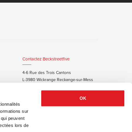
Contactez Beckstreetfive
4-6 Rue des Trois Cantons
L-3980 Wickrange Reckange-sur-Mess
T:
+352 48 25 68 55
E:
info@beckstreet.lu
OK
ionnalités
formations sur
, qui peuvent
lectées lors de