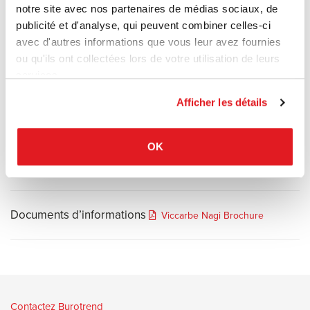
notre site avec nos partenaires de médias sociaux, de
La structure de ces 2 versions est en acier calibré avec finition
publicité et d'analyse, qui peuvent combiner celles-ci
poudre polyester thermodurcissable en noir, blanc, orange
avec d'autres informations que vous leur avez fournies
fluorescent et bleu althéa. Revêtement non déhoussable.
ou qu'ils ont collectées lors de votre utilisation de leurs
Désormais disponible avec un revêtement souple et dans une
services.
nouvelle version plus basse.
Le grand modèle est extrêmement confortable grâce au dossier
Afficher les détails
haut qui offre un soutien jusqu’à la tête et aux accoudoirs soignés
parfaits pour lire ou travailler.
OK
Documents d’informations
Viccarbe Nagi Brochure
Contactez Burotrend