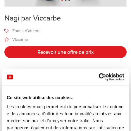
Nagi par Viccarbe
Zones d'attente
Viccarbe
Recevoir une offre de prix
Description
Né pour devenir un classique, le fauteuil
Nagi
se caractérise par
Ce site web utilise des cookies.
des proportions savamment étudiées et une discrète structure en
Les cookies nous permettent de personnaliser le contenu
acier garnie de mousse polyuréthane moulé à mémoire de forme.
et les annonces, d'offrir des fonctionnalités relatives aux
Cette nouvelle icône de la collection Viccarbe se décline en 2
médias sociaux et d'analyser notre trafic. Nous
versions : à bascule ou fixe.
partageons également des informations sur l'utilisation de