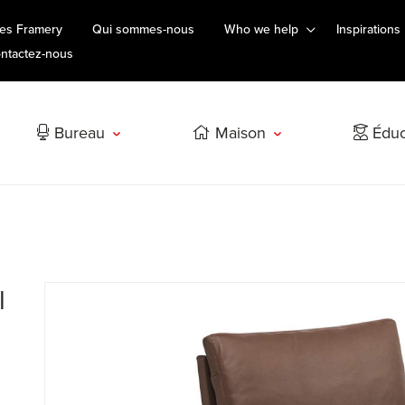
es Framery
Qui sommes-nous
Who we help
Inspirations
ntactez-nous
Bureau
Maison
Éduc
l