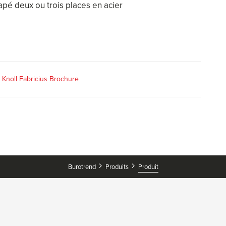
apé deux ou trois places en acier
 Knoll Fabricius Brochure
Produit
Burotrend
Produits