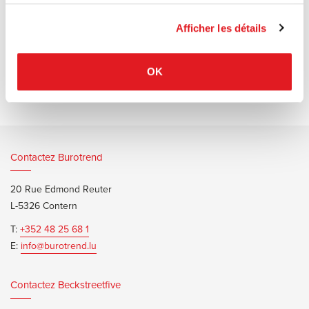
services.
par des matériaux de haute qualité, un langage de lignes et formes
réduites
Afficher les détails
et un confort d'assise élevé.
OK
Contactez Burotrend
20 Rue Edmond Reuter
L-5326 Contern
T:
+352 48 25 68 1
E:
info@burotrend.lu
Contactez Beckstreetfive