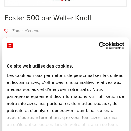
Foster 500 par Walter Knoll
Zones d'attente
Walter Knoll
Recevoir une offre de prix
Ce site web utilise des cookies.
Les cookies nous permettent de personnaliser le contenu
Description
et les annonces, d'offrir des fonctionnalités relatives aux
médias sociaux et d'analyser notre trafic. Nous
partageons également des informations sur l'utilisation de
Foster 500
a été conçu par l'architecte Norman Foster et fait partie
notre site avec nos partenaires de médias sociaux, de
de la gamme
publicité et d'analyse, qui peuvent combiner celles-ci
de produits de Walter Knoll.
avec d'autres informations que vous leur avez fournies
Comme les autres meubles rembourrés de la série Foster, le
ou qu'ils ont collectées lors de votre utilisation de leurs
canapé se distingue