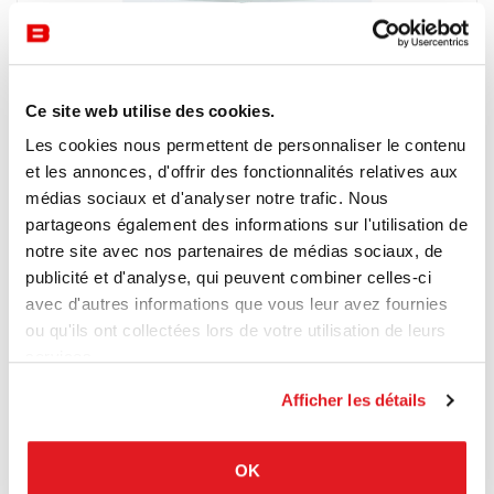
Ce site web utilise des cookies.
Les cookies nous permettent de personnaliser le contenu
et les annonces, d'offrir des fonctionnalités relatives aux
médias sociaux et d'analyser notre trafic. Nous
partageons également des informations sur l'utilisation de
notre site avec nos partenaires de médias sociaux, de
Collectivités
Pedrali
publicité et d'analyse, qui peuvent combiner celles-ci
Ypsilon
avec d'autres informations que vous leur avez fournies
YPSILON de PEDRALI est une table dont le piétement a été
ou qu'ils ont collectées lors de votre utilisation de leurs
pensé pour « orbiter » sur les plage et jardins, ou pour
services.
embellir un espace intérieur en légèreté.
Afficher les détails
OK