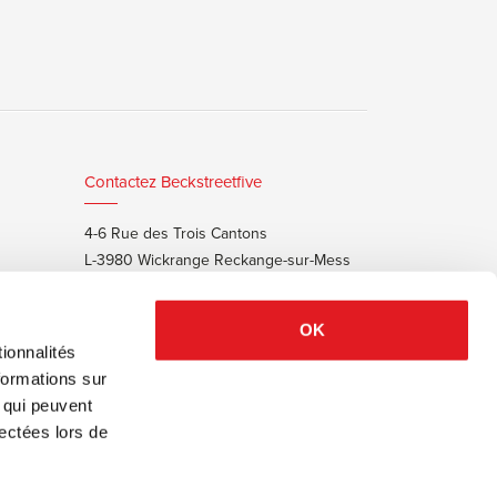
Contactez Beckstreetfive
4-6 Rue des Trois Cantons
L-3980 Wickrange Reckange-sur-Mess
T:
+352 48 25 68 55
E:
info@beckstreet.lu
OK
ionnalités
formations sur
, qui peuvent
lectées lors de