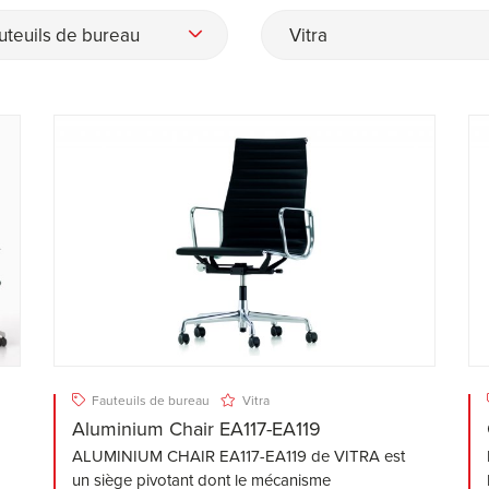
uteuils de bureau
Vitra
Fauteuils de bureau
Vitra
Aluminium Chair EA117-EA119
ALUMINIUM CHAIR EA117-EA119 de VITRA est
un siège pivotant dont le mécanisme