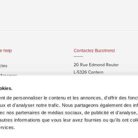
e help
Contactez Burotrend
20 Rue Edmond Reuter
ctes
L-5326 Contern
 Managers
T:
+352 48 25 68 1
 privés
okies.
E:
info@burotrend.lu
t de personnaliser le contenu et les annonces, d'offrir des fonct
ux et d'analyser notre trafic. Nous partageons également des in
 avec nos partenaires de médias sociaux, de publicité et d'analyse
autres informations que vous leur avez fournies ou qu'ils ont col
ervices.
ons de vente
Made by