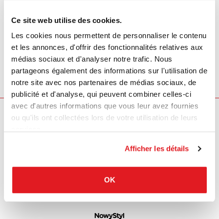
Ce site web utilise des cookies.
Fauteuils de bureau
Wilkhahn
ON
Les cookies nous permettent de personnaliser le contenu
ON de WILKHAHN est un siège pivotant au design élégant
et les annonces, d'offrir des fonctionnalités relatives aux
et à l'ergonomie optimale doté de la cinématique brevetée
médias sociaux et d'analyser notre trafic. Nous
Trimension® à contact permanent.
partageons également des informations sur l'utilisation de
notre site avec nos partenaires de médias sociaux, de
publicité et d'analyse, qui peuvent combiner celles-ci
avec d'autres informations que vous leur avez fournies
ou qu'ils ont collectées lors de votre utilisation de leurs
Nos marques
services.
Afficher les détails
OK