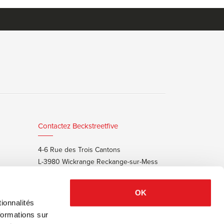
Contactez Beckstreetfive
4-6 Rue des Trois Cantons
L-3980 Wickrange Reckange-sur-Mess
T:
+352 48 25 68 55
E:
info@beckstreet.lu
OK
ionnalités
formations sur