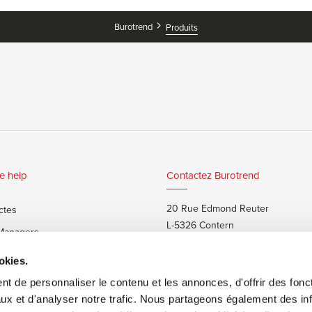
Burotrend
Produits
e help
Contactez Burotrend
20 Rue Edmond Reuter
ctes
L-5326 Contern
 Managers
T:
+352 48 25 68 1
 privés
okies.
E:
info@burotrend.lu
t de personnaliser le contenu et les annonces, d'offrir des fonct
ux et d'analyser notre trafic. Nous partageons également des in