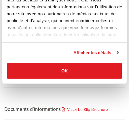
(bureaux, universités, restaurants, bibliothèques ou usage
partageons également des informations sur l'utilisation de
résidentiel), elle se distingue par sa modularité extrême et son
notre site avec nos partenaires de médias sociaux, de
intelligence ergonomique.
publicité et d'analyse, qui peuvent combiner celles-ci
avec d'autres informations que vous leur avez fournies
ou qu'ils ont collectées lors de votre utilisation de leurs
Matériaux
services.
Afficher les détails
Options
OK
Accessoires
Documents d’informations
Viccarbe Klip Brochure