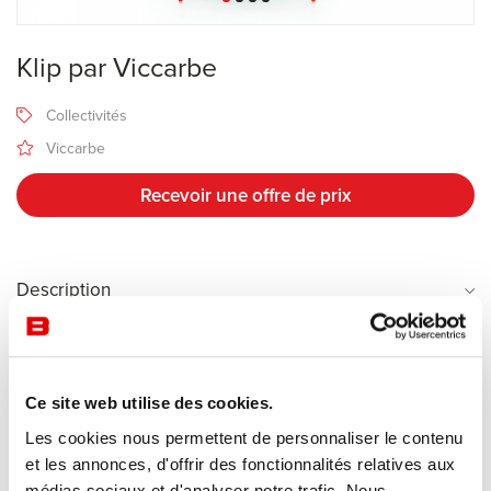
Klip par Viccarbe
Collectivités
Viccarbe
Recevoir une offre de prix
Description
La chaise
Klip
de l'éditeur espagnol Viccarbe, conçue par le
designer et fondateur de la marque Víctor Carrasco en 2014, est
Ce site web utilise des cookies.
un modèle de polyvalence et de minimalisme au caractère
Les cookies nous permettent de personnaliser le contenu
résolument méditerranéen.
et les annonces, d'offrir des fonctionnalités relatives aux
Pensée à l'origine pour s'adapter à une multitude d'espaces
médias sociaux et d'analyser notre trafic. Nous