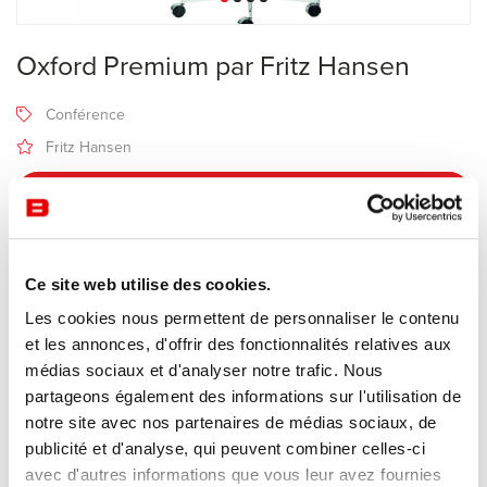
Oxford Premium par Fritz Hansen
Conférence
Fritz Hansen
Recevoir une offre de prix
Description
Ce site web utilise des cookies.
Les cookies nous permettent de personnaliser le contenu
et les annonces, d'offrir des fonctionnalités relatives aux
Fabricant Fritz Hansen
médias sociaux et d'analyser notre trafic. Nous
Design Arne Jacobsen
partageons également des informations sur l'utilisation de
notre site avec nos partenaires de médias sociaux, de
Le fauteuil
Oxford
a été dessiné pour les professeurs du collège
publicité et d'analyse, qui peuvent combiner celles-ci
Ste Catherine à Oxford en 1965.
avec d'autres informations que vous leur avez fournies