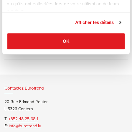
La version premium se caractérise par un rembourrage renforcé
ou qu'ils ont collectées lors de votre utilisation de leurs
triple épaisseur et des coutures horizontales
services.
Afficher les détails
OK
Documents d’informations
Fritz Hansen Oxford Premium Bro
Contactez Burotrend
20 Rue Edmond Reuter
L-5326 Contern
T:
+352 48 25 68 1
E:
info@burotrend.lu