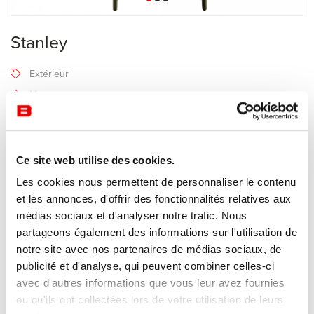
Stanley
Extérieur
Magis
4-6 semaines
Recevoir une offre de prix
Ce site web utilise des cookies.
Les cookies nous permettent de personnaliser le contenu
et les annonces, d'offrir des fonctionnalités relatives aux
Description
médias sociaux et d'analyser notre trafic. Nous
partageons également des informations sur l'utilisation de
notre site avec nos partenaires de médias sociaux, de
La chaise
Stanley
, imaginée par le célèbre designer français
publicité et d'analyse, qui peuvent combiner celles-ci
Philippe Starck pour Magis en 2017, est une réinterprétation
avec d'autres informations que vous leur avez fournies
magistrale et technologique d’un grand classique hollywoodien : la
ou qu'ils ont collectées lors de votre utilisation de leurs
mythique chaise de metteur en scène (ou director's chair).