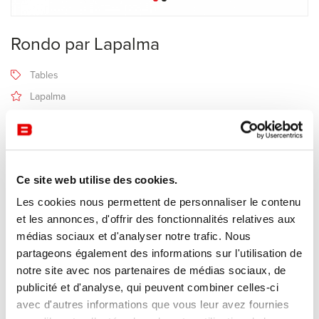
Rondo par Lapalma
Tables
Lapalma
6-8 semaines
Recevoir une offre de prix
Ce site web utilise des cookies.
Les cookies nous permettent de personnaliser le contenu
Description
et les annonces, d'offrir des fonctionnalités relatives aux
médias sociaux et d'analyser notre trafic. Nous
partageons également des informations sur l'utilisation de
Une colonne et le monde autour.
notre site avec nos partenaires de médias sociaux, de
La table
Rondo
par Lapalma développe un thème cher au
publicité et d'analyse, qui peuvent combiner celles-ci
minimalisme : le support central qui soutient le plateau.
avec d'autres informations que vous leur avez fournies
Les coins sont arrondis, même dans la forme carrée.