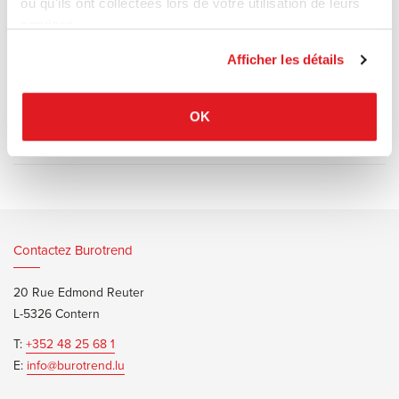
ou qu'ils ont collectées lors de votre utilisation de leurs
Plateau disponible en lamifié, bois ou laqué.
services.
Piètement acier inox, laqué noir ou blanc.
Afficher les détails
OK
Documents d’informations
Lapalma Rondo Brochure
Contactez Burotrend
20 Rue Edmond Reuter
L-5326 Contern
T:
+352 48 25 68 1
E:
info@burotrend.lu