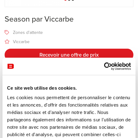
Season par Viccarbe
Zones d'attente
Viccarbe
Recevoir une offre de prix
Description
Ce site web utilise des cookies.
Les cookies nous permettent de personnaliser le contenu
Banc tapissé,
Season
de Viccarbe est idéal pour les espaces
et les annonces, d'offrir des fonctionnalités relatives aux
publics.
médias sociaux et d'analyser notre trafic. Nous
Ses proportions fuselées et sa forme singulière à deux niveaux,
partageons également des informations sur l'utilisation de
permettant
notre site avec nos partenaires de médias sociaux, de
différentes positions assises, font de ce banc une pièce de
publicité et d'analyse, qui peuvent combiner celles-ci