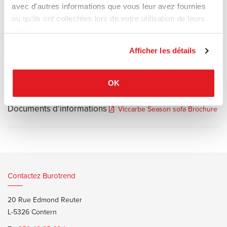
mobilier très appréciée.
avec d'autres informations que vous leur avez fournies
Moelleux, il se prête idéalement aux espaces d’attente des
ou qu'ils ont collectées lors de votre utilisation de leurs
bureaux, restaurants,
services.
hôtels et demeures d’exception.
Afficher les détails
OK
Documents d’informations
Viccarbe Season sofa Brochure
Contactez Burotrend
20 Rue Edmond Reuter
L-5326 Contern