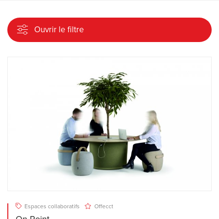
Ouvrir le filtre
Espaces collaboratifs
Offecct