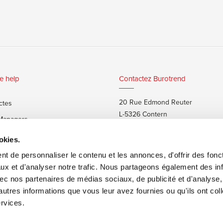
e help
Contactez Burotrend
20 Rue Edmond Reuter
ctes
L-5326 Contern
 Managers
T:
+352 48 25 68 1
 privés
okies.
E:
info@burotrend.lu
t de personnaliser le contenu et les annonces, d'offrir des fonct
ux et d'analyser notre trafic. Nous partageons également des in
 avec nos partenaires de médias sociaux, de publicité et d'analyse
autres informations que vous leur avez fournies ou qu'ils ont col
ervices.
ons de vente
Made by