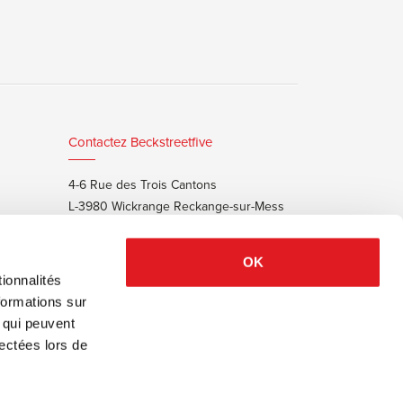
Contactez Beckstreetfive
4-6 Rue des Trois Cantons
L-3980 Wickrange Reckange-sur-Mess
T:
+352 48 25 68 55
E:
info@beckstreet.lu
OK
ionnalités
formations sur
, qui peuvent
lectées lors de