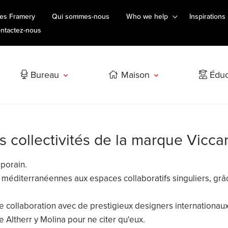
es Framery
Qui sommes-nous
Who we help
Inspirations
ntactez-nous
Bureau
Maison
Éduc
s collectivités de la marque Vicca
porain.
 méditerranéennes aux espaces collaboratifs singuliers, grâc
de collaboration avec de prestigieux designers internationau
Altherr y Molina pour ne citer qu'eux.