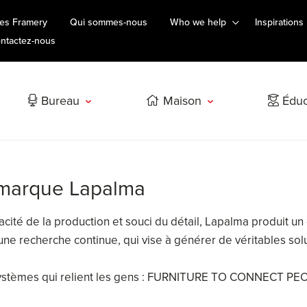
es Framery
Qui sommes-nous
Who we help
Inspirations
ntactez-nous
Bureau
Maison
Éduc
a marque Lapalma
ficacité de la production et souci du détail, Lapalma produit 
 d'une recherche continue, qui vise à générer de véritables sol
systèmes qui relient les gens : FURNITURE TO CONNECT PE