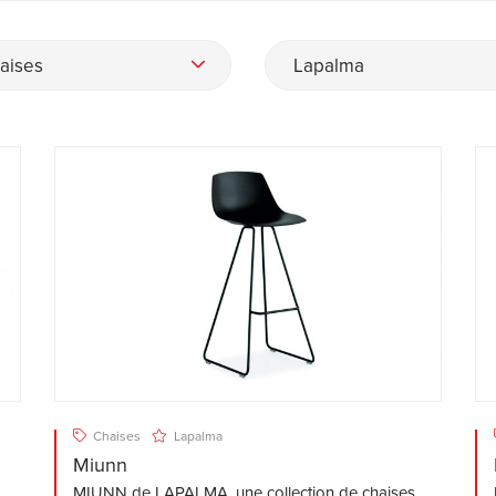
aises
Lapalma
Chaises
Lapalma
Miunn
MIUNN de LAPALMA, une collection de chaises