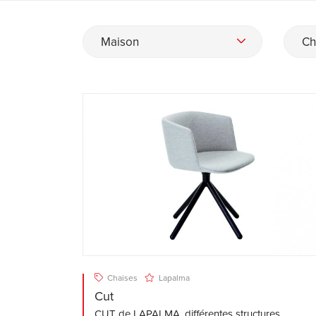
Maison
Ch
Chaises
Lapalma
Cut
CUT de LAPALMA, différentes structures,