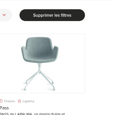
Supprimer les filtres
Chaises
Lapalma
Pass
PASS de LAPALMA, un design fluide et