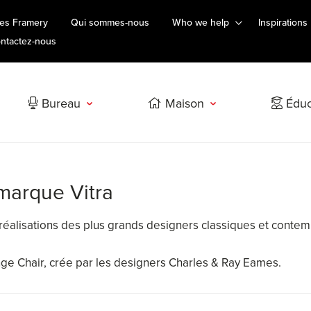
es Framery
Qui sommes-nous
Who we help
Inspirations
ntactez-nous
Bureau
Maison
Éduc
 marque Vitra
s réalisations des plus grands designers classiques et conte
nge Chair, crée par les designers Charles & Ray Eames.