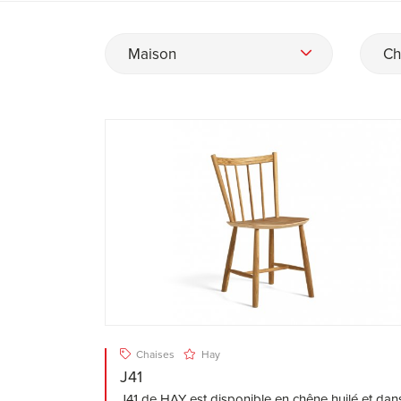
Maison
Ch
Chaises
Hay
J41
J41 de HAY est disponible en chêne huilé et dan