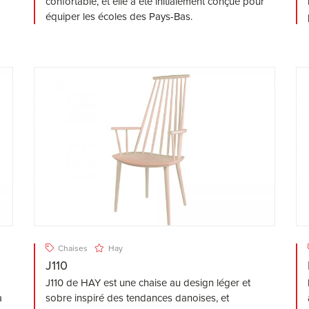
confortable, et elle a été initialement conçue pour
équiper les écoles des Pays-Bas.
Chaises
Hay
J110
J110 de HAY est une chaise au design léger et
à
sobre inspiré des tendances danoises, et