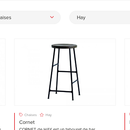
aises
Hay
Chaises
Hay
Cornet
s
CORNET de HAY est un tabouret de bar