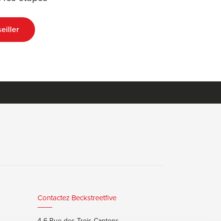
eiller
Contactez Beckstreetfive
4-6 Rue des Trois Cantons