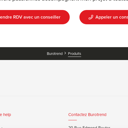
endre RDV avec un conseiller
Appeler un cons
Produits
Burotrend
e help
Contactez Burotrend
20 Rue Edmond Reuter