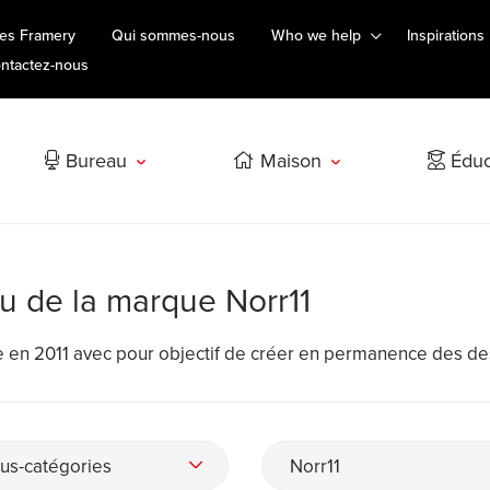
es Framery
Qui sommes-nous
Who we help
Inspirations
ntactez-nous
Bureau
Maison
Éduc
au de la marque Norr11
en 2011 avec pour objectif de créer en permanence des desig
us-catégories
Norr11