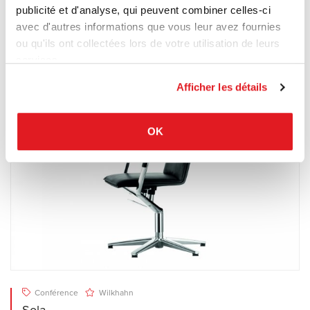
ON
publicité et d'analyse, qui peuvent combiner celles-ci
ON de WILKHAHN est un siège pivotant au design élégant
avec d'autres informations que vous leur avez fournies
et à l'ergonomie optimale doté de la cinématique brevetée
ou qu'ils ont collectées lors de votre utilisation de leurs
Trimension® à contact permanent.
services.
Afficher les détails
OK
Conférence
Wilkhahn
Sola