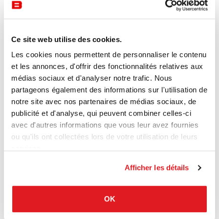
La forme de VIA de FRITZ HANSEN lui permet d’être
regroupée par paire pour créer un espace de conversation
ou éparpillée pour une atmosphère décontractée.
Ce site web utilise des cookies.
Les cookies nous permettent de personnaliser le contenu
et les annonces, d'offrir des fonctionnalités relatives aux
médias sociaux et d'analyser notre trafic. Nous
partageons également des informations sur l'utilisation de
notre site avec nos partenaires de médias sociaux, de
publicité et d'analyse, qui peuvent combiner celles-ci
avec d'autres informations que vous leur avez fournies
ou qu'ils ont collectées lors de votre utilisation de leurs
services.
Afficher les détails
Zones d'attente
Knoll
OK
Wassily