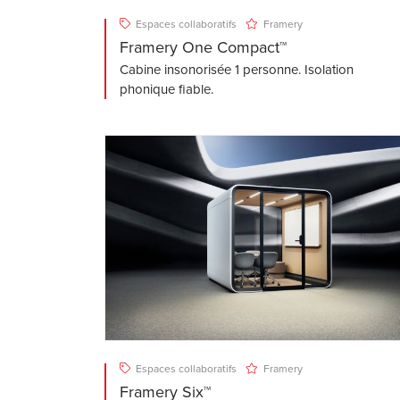
Espaces collaboratifs
Framery
Framery One Compact™
Cabine insonorisée 1 personne. Isolation
phonique fiable.
Espaces collaboratifs
Framery
Framery Six™